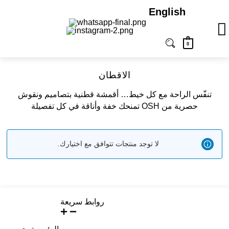
English
0
الاقطان
ﺗﻨﻔّﺲ اﻟﺮاﺣﺔ ﻣﻊ ﻛﻞ ﺧﻴﻂ… أﻗﻤﺸﺔ ﻗﻄﻨﻴﺔ ﺑﺘﺼﺎﻣﻴﻢ وﻧﻘﻮش
ﺣﺼﺮﻳﺔ ﻣﻦ OSH ﺗﻤﻨﺤﻚ ﺧﻔﺔ وأﻧﺎﻗﺔ ﻓﻲ ﻛﻞ ﺗﻔﺼﻴﻠﺔ
لا توجد منتجات تتوافق مع اختيارك.
روابط سريعة